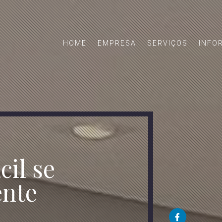
HOME
EMPRESA
SERVIÇOS
INFO
cil se
ente