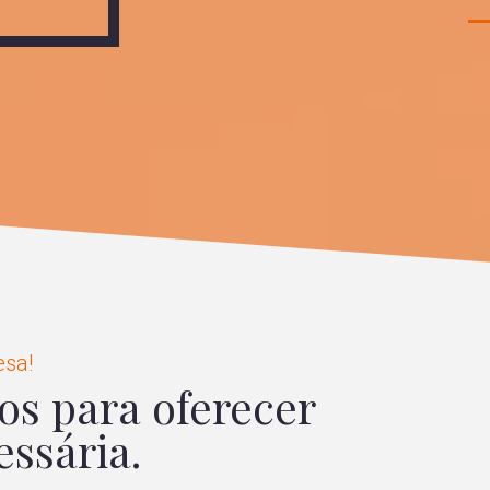
esa!
os para oferecer
ssária.