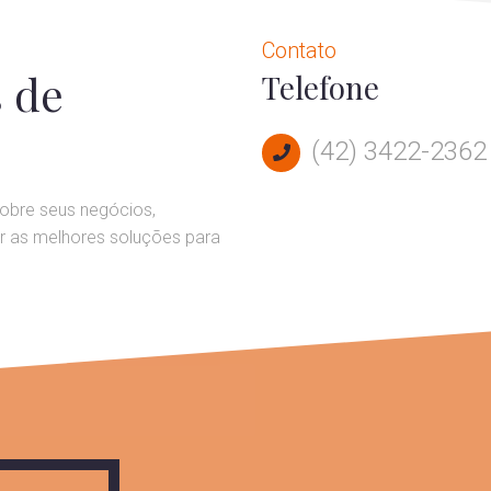
Contato
s de
Telefone
(42) 3422-2362
obre seus negócios,
ar as melhores soluções para