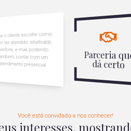
ui o cliente escolhe como
er ser atendido: whatsapp,
elefone, e-mail, podendo
Parceria qu
também, contar com um
dá certo
atendimento presencial.
Você está convidado a nos conhecer!
us interesses, mostrand