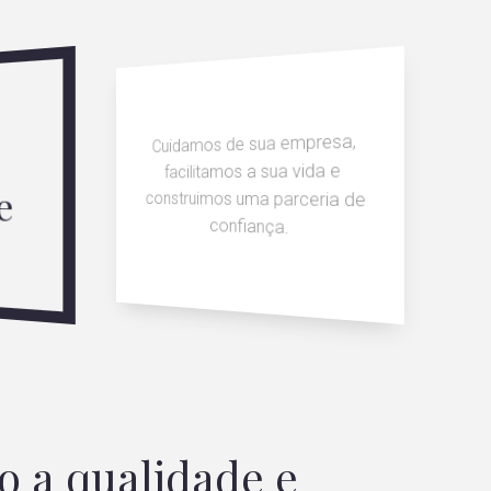
Cuidamos de sua empresa,
facilitamos a sua vida e
e
construimos uma parceria de
confiança.
o a qualidade e