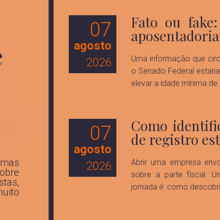
brasileiros
Fato ou fake
07
o
aposentadoria
agosto
e
pping, tem ganhado
Uma informação que circ
2026
imento representa
o Senado Federal estaria
is curtos em busca
elevar a idade mínima de 
Como identifi
07
retirar ISS
de registro es
mas decisão
agosto
imas
Abrir uma empresa envo
2026
obre
sobre a parte fiscal. 
stas,
jornada é: como descobri
 do Imposto Sobre
muito
ins vêm acumulando
s), fortalecendo...